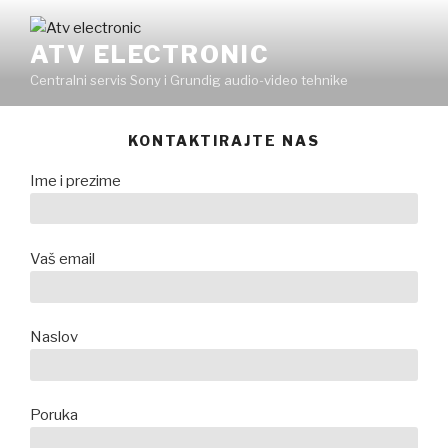
Skip
to
ATV ELECTRONIC
content
Centralni servis Sony i Grundig audio-video tehnike
KONTAKTIRAJTE NAS
Ime i prezime
Vaš email
Naslov
Poruka