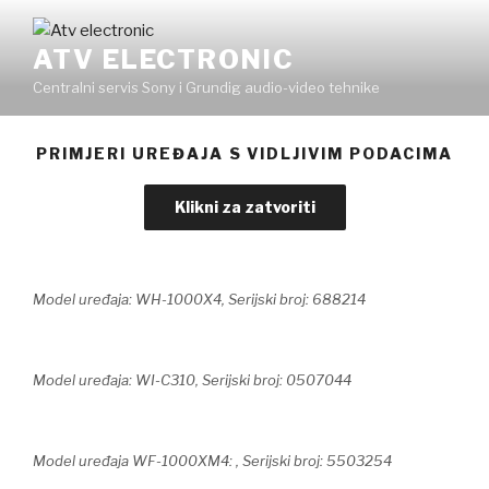
Skip
to
ATV ELECTRONIC
content
Centralni servis Sony i Grundig audio-video tehnike
PRIMJERI UREĐAJA S VIDLJIVIM PODACIMA
Model uređaja: WH-1000X4, Serijski broj: 688214
Model uređaja: WI-C310, Serijski broj: 0507044
Model uređaja WF-1000XM4: , Serijski broj: 5503254