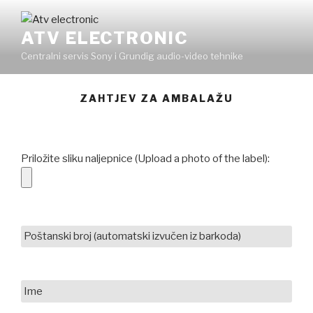
Skip
to
ATV ELECTRONIC
content
Centralni servis Sony i Grundig audio-video tehnike
ZAHTJEV ZA AMBALAŽU
Priložite sliku naljepnice (Upload a photo of the label):