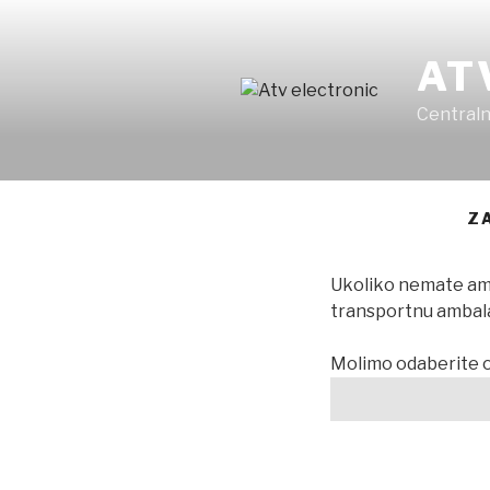
Skip
to
AT
content
Centraln
Z
Ukoliko nemate amb
transportnu ambal
Molimo odaberite o