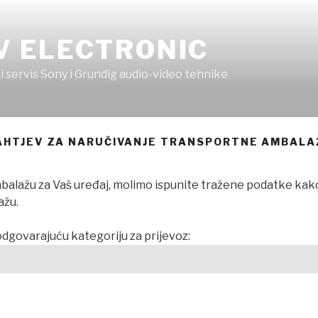
V ELECTRONIC
i servis Sony i Grundig audio-video tehnike
AHTJEV ZA NARUČIVANJE TRANSPORTNE AMBALA
alažu za Vaš uređaj, molimo ispunite tražene podatke kako
ažu.
dgovarajuću kategoriju za prijevoz: